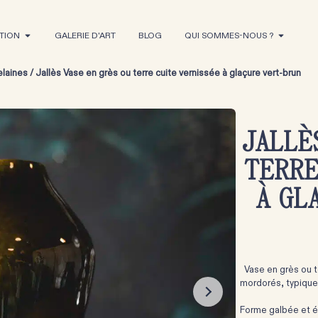
TION
GALERIE D'ART
BLOG
QUI SOMMES-NOUS ?
elaines
/ Jallès Vase en grès ou terre cuite vernissée à glaçure vert-brun
JALLÈ
TERRE
À GL
Vase en grès ou t
mordorés, typique
Forme galbée et él