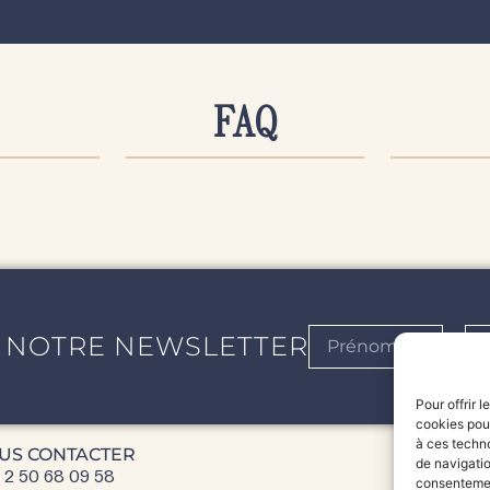
S &
COMMANDE &
LIV
FAQ
IEN
PAIEMENT
EX
 NOTRE NEWSLETTER
Pour offrir 
cookies pour
à ces techn
US CONTACTER
de navigatio
 2 50 68 09 58
consentement