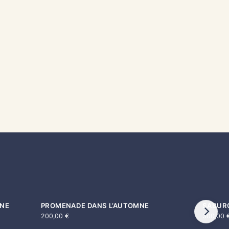
INE
PROMENADE DANS L’AUTOMNE
SABURO
200,00
€
300,00