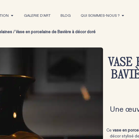
TION
GALERIE D'ART
BLOG
QUI SOMMES-NOUS ?
elaines
/ Vase en porcelaine de Bavière à décor doré
VASE 
BAVI
Une œuvr
Ce
vase en porce
décor stylisé d