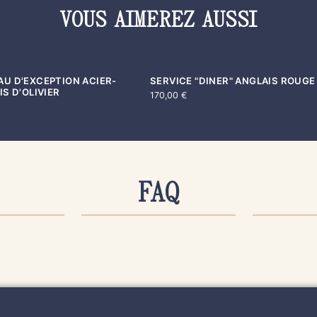
VOUS AIMEREZ AUSSI
U D'EXCEPTION ACIER-
SERVICE "DINER" ANGLAIS ROUGE 
VENDU
S D'OLIVIER
170,00
€
S &
COMMANDE &
LIV
FAQ
IEN
PAIEMENT
EX