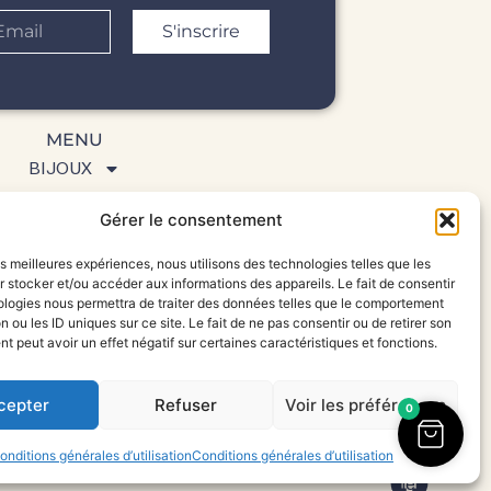
S'inscrire
MENU
BIJOUX
ITÉS & DÉCORATIONS
Gérer le consentement
GALERIE D’ART
les meilleures expériences, nous utilisons des technologies telles que les
 stocker et/ou accéder aux informations des appareils. Le fait de consentir
UI SOMMES-NOUS ?
ologies nous permettra de traiter des données telles que le comportement
n ou les ID uniques sur ce site. Le fait de ne pas consentir ou de retirer son
 peut avoir un effet négatif sur certaines caractéristiques et fonctions.
cepter
Refuser
Voir les préférences
0
©
onditions générales d’utilisation
Conditions générales d’utilisation
2026
Bleu