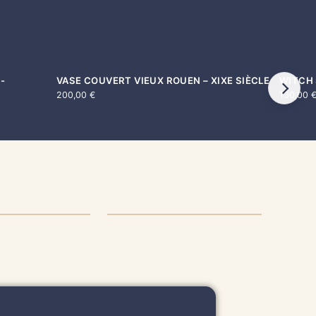
-
VASE COUVERT VIEUX ROUEN – XIXE SIÈCLE
WITCH
VENDU
VENDU
200,00
€
130,00
RAISON &
RETOUR &
PÉDITION
REMBOURSEMENT