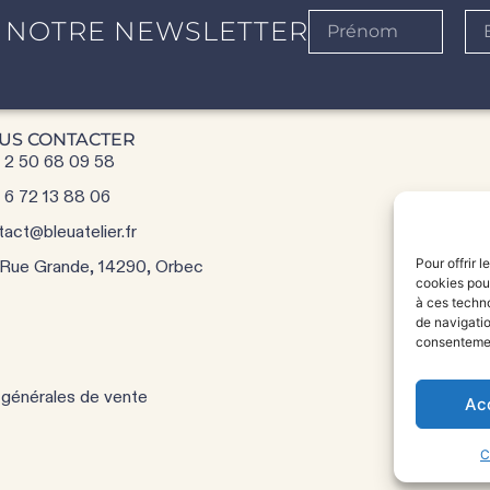
 NOTRE NEWSLETTER
US CONTACTER
 2 50 68 09 58
 6 72 13 88 06
ANTIQU
tact@bleuatelier.fr
Pour offrir 
 Rue Grande, 14290, Orbec
cookies pour
Q
à ces techn
de navigatio
consentement
 générales de vente
Ac
C