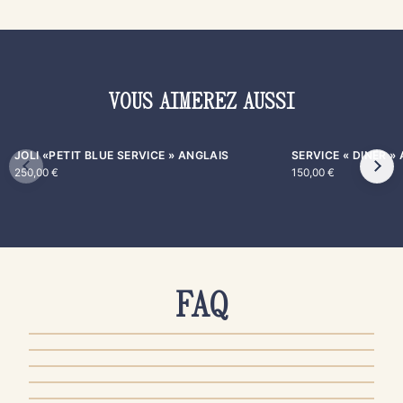
VOUS AIMEREZ AUSSI
JOLI «PETIT BLUE SERVICE » ANGLAIS
SERVICE « DINER »
250,00
€
150,00
€
FAQ
AUTHENTICITÉ & QUALITÉ
PRODUITS & ENTRETIEN
COMMANDE & PAIEMENT
LIVRAISON & EXPÉDITION
RETOUR & REMBOURSEMENT