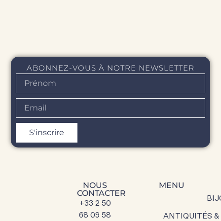
ABONNEZ-VOUS À NOTRE NEWSLETTER
S'inscrire
NOUS
MENU
CONTACTER
BIJ
+33 2 50
68 09 58
ANTIQUITÉS &