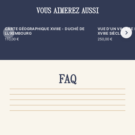
VOUS AIMEREZ AUSSI
CARTE GÉOGRAPHIQUE XVIIIE - DUCHÉ DE
VUE D'UN VILLAGE 
LUXEMBOURG
XVIIIE SIÈCLE
110,00
€
250,00
€
FAQ
AUTHENTICITÉ & QUALITÉ
PRODUITS & ENTRETIEN
COMMANDE & PAIEMENT
LIVRAISON & EXPÉDITION
RETOUR & REMBOURSEMENT