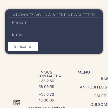
ABONNEZ-VOUS À NOTRE NEWSLETTER
S'inscrire
NOUS
MENU
CONTACTER
BIJ
+33 2 50
68 09 58
ANTIQUITÉS &
+33 6 72
GALERI
13 88 06
QUI SOM
contact@bleuatelier.fr