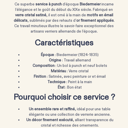
Ce superbe
service à punch
d’époque
Biedermeier
incarne
l’élégance et le goût du début du XIXe siècle. Fabriqué en
verre cristal satiné
, il est orné à la main de
motifs en émail
délicats
, sublimés par des rehauts d’
or finement appliqués
.
Ce travail minutieux illustre le savoir-faire exceptionnel des
artisans verriers allemands de l’époque.
Caractéristiques
Époque
: Biedermeier (1824-1835)
Origine
: Travail allemand
Composition
: Un bol à punch et neuf bolets
Matériau
: Verre cristal
Finition
: Satinée, avec peinture or et émail
Technique
: Peint à la main
État
: Bon état
Pourquoi choisir ce service ?
Un ensemble rare et raffiné
, idéal pour une table
élégante ou une collection de verrerie ancienne.
Un décor finement exécuté
, alliant transparence du
cristal et richesse des ornements.