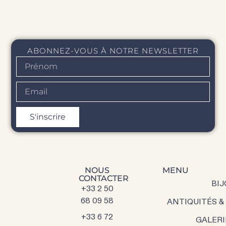
ABONNEZ-VOUS À NOTRE NEWSLETTER
S'inscrire
NOUS
MENU
CONTACTER
BIJ
+33 2 50
68 09 58
ANTIQUITÉS &
+33 6 72
GALERI