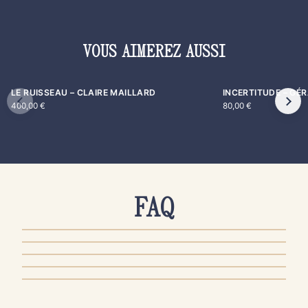
VOUS AIMEREZ AUSSI
LE RUISSEAU – CLAIRE MAILLARD
INCERTITUDE – GÉ
400,00
€
80,00
€
FAQ
AUTHENTICITÉ & QUALITÉ
PRODUITS & ENTRETIEN
COMMANDE & PAIEMENT
LIVRAISON & EXPÉDITION
RETOUR & REMBOURSEMENT