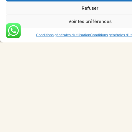
Ajouter au panier
Refuser
Voir les préférences
Conditions générales d’utilisation
Conditions générales d’uti
ABONNEZ-VOUS À NOTRE NEWSLETTER
S'inscrire
NOUS
MENU
CONTACTER
BIJ