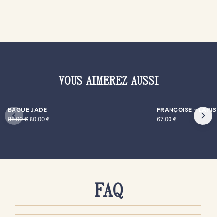
VOUS AIMEREZ AUSSI
BAGUE JADE
FRANÇOISE - LAPIS
85,00
€
80,00
€
67,00
€
FAQ
AUTHENTICITÉ & QUALITÉ
PRODUITS & ENTRETIEN
COMMANDE & PAIEMENT
LIVRAISON & EXPÉDITION