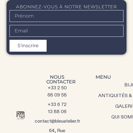
ABONNEZ-VOUS À NOTRE NEWSLETTER
S'inscrire
NOUS
MENU
CONTACTER
BIJ
+33 2 50
68 09 58
ANTIQUITÉS &
+33 6 72
GALERI
13 88 06
QUI SOM
contact@bleuatelier.fr
64, Rue