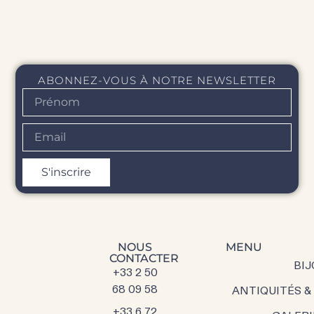
ABONNEZ-VOUS À NOTRE NEWSLETTER
S'inscrire
NOUS
MENU
CONTACTER
BIJ
+33 2 50
68 09 58
ANTIQUITÉS &
+33 6 72