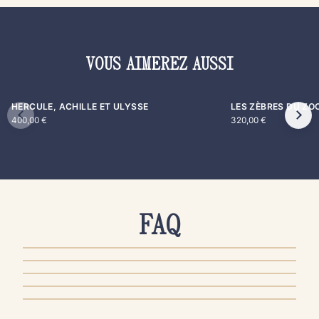
VOUS AIMEREZ AUSSI
HERCULE, ACHILLE ET ULYSSE
LES ZÈBRES DU ZO
400,00
€
320,00
€
FAQ
AUTHENTICITÉ & QUALITÉ
PRODUITS & ENTRETIEN
COMMANDE & PAIEMENT
LIVRAISON & EXPÉDITION
RETOUR & REMBOURSEMENT