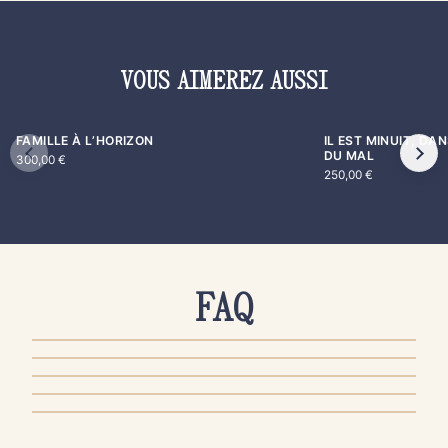
VOUS AIMEREZ AUSSI
FAMILLE À L’HORIZON
IL EST MINUIT, DA
DU MAL
300,00
€
250,00
€
FAQ
AUTHENTICITÉ & QUALITÉ
PRODUITS & ENTRETIEN
COMMANDE & PAIEMENT
LIVRAISON & EXPÉDITION
RETOUR & REMBOURSEMENT