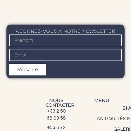
ABONNEZ-VOUS À NOTRE NEWSLETTER
S'inscrire
NOUS
MENU
CONTACTER
BIJ
+33 2 50
68 09 58
ANTIQUITÉS &
+33 6 72
GALERI