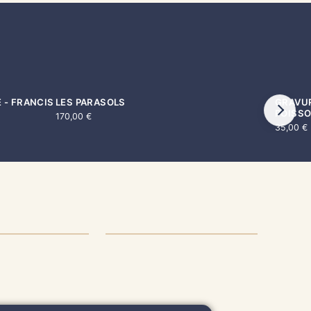
 - FRANCIS
LES PARASOLS
GRAVUR
POISS
170,00
€
35,00
€
RAISON &
RETOUR &
PÉDITION
REMBOURSEMENT