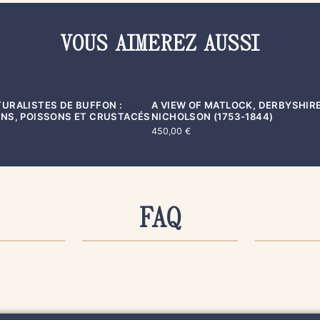
VOUS AIMEREZ AUSSI
URALISTES DE BUFFON :
A VIEW OF MATLOCK, DERBYSHIRE
VENDU
NS, POISSONS ET CRUSTACÉS
NICHOLSON (1753-1844)
450,00
€
S &
COMMANDE &
LIV
FAQ
IEN
PAIEMENT
EX