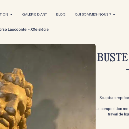
TION
GALERIE D'ART
BLOG
QUI SOMMES-NOUS ?
orso Laocoonte – XXe siècle
BUSTE
Sculpture représ
La composition met i
travail de l