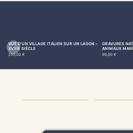
VUE D'UN VILLAGE ITALIEN SUR UN LAGON –
GRAVURES NAT
VENDU
XVIIIE SIÈCLE
ANIMAUX MARI
250,00
€
90,00
€
AUTHENTICITÉ
PRODUIT
& QUALITÉ
ENTRET